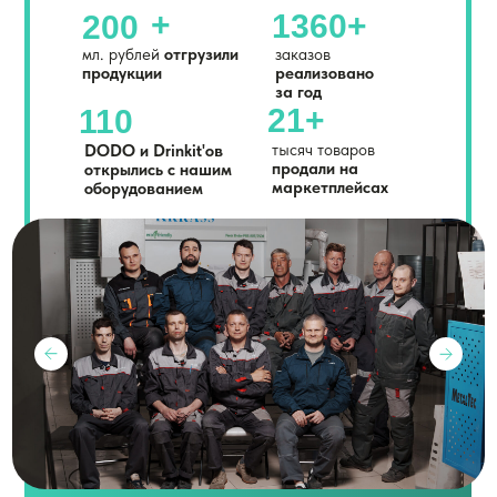
+
1360+
200
мл. рублей
отгрузили
заказов
продукции
реализовано
за год
21+
110
тысяч товаров
DODO и Drinkit'ов
продали на
открылись с нашим
маркетплейсах
оборудованием