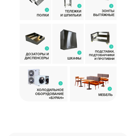
ЗОНТЫ
ТЕЛЕЖКИ
ВЫТЯЖНЫЕ
ПОЛКИ
И ШПИЛЬКИ
ПОДСТАВКИ,
ДОЗАТОРЫ И
ПОДТОВАРНИКИ
ДИСПЕНСЕРЫ
ШКАФЫ
И ПРОТИВНИ
ХОЛОДИЛЬНОЕ
ОБОРУДОВАНИЕ
МЕБЕЛЬ
«БУРАН»