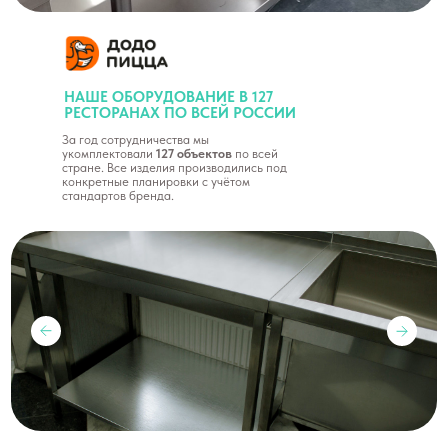
НАШЕ ОБОРУДОВАНИЕ В 127
РЕСТОРАНАХ ПО ВСЕЙ РОССИИ
За год сотрудничества мы
укомплектовали
127 объектов
по всей
стране. Все изделия производились под
конкретные планировки с учётом
стандартов бренда.