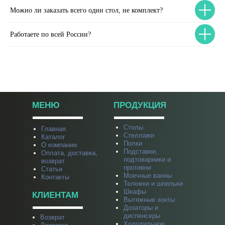
Можно ли заказать всего один стол, не комплект?
Работаете по всей России?
МЕНЮ
ПРОДУКЦИЯ
Столы
Главная
Стеллажи
Каталог
Полки
О компании
Подставки,
Оплата, доставка,
подтоварники и
возврат
противни
Статьи
Моечные ванны
Контакты
Тележки и шпильки
Шкафы
КЛИЕНТАМ
Вытяжные зонты
Дозаторы и
диспенсеры
Возврат
Холодильное