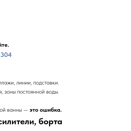
йте.
 304
еллажи, линии, подставки.
я, зоны постоянной воды.
ной ванны —
это ошибка.
силители, борта