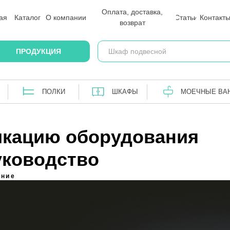
Оплата, доставка,
Оплата, доставка,
ая
ая
Каталог
Каталог
О компании
О компании
Статьи
Статьи
Контакт
Контакт
возврат
возврат
ПОЛКИ
ШКАФЫ
МОЕЧНЫЕ ВАННЫ
ПРОДУКЦИЯ
ПОЛКИ
ШКАФЫ
МОЕЧНЫЕ ВА
икацию оборудования
уководство
ание