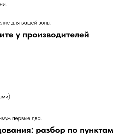
ни.
елие для вашей зоны.
ите у производителей
ами)
мум первые два.
дования: разбор по пунктам